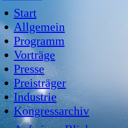
Start
Allgemein
Programm
Vorträge
Presse
Preisträger
Industrie
Kongressarchiv