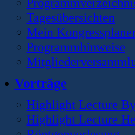
Programmverzeichni
Tagesübersichten
Mein Kongressplane
Programmhinweise
Mitgliederversamml
Vorträge
Highlight Lecture B
Highlight Lecture H
Röntgenvorlesung