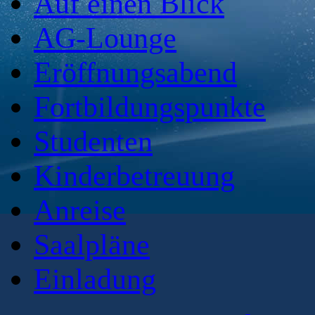
Auf einen Blick
AG-Lounge
Eröffnungsabend
Fortbildungspunkte
Studenten
Kinderbetreuung
Anreise
Saalpläne
Einladung